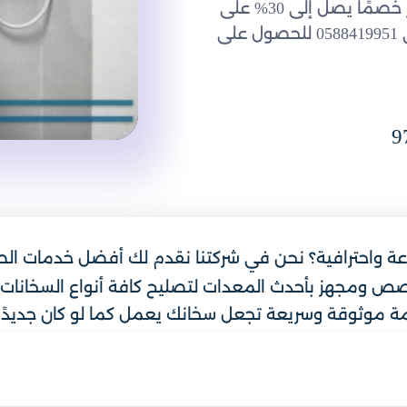
حلول دقيقة وسريعة لكل أعطال السخانات، كما نوفر خصمًا يصل إلى 30% على
خدمات الإصلاح. للتواصل المباشر يمكن الاتصال على 0588419951 للحصول على
9
ة واحترافية؟ نحن في شركتنا نقدم لك أفضل خدمات ال
صص ومجهز بأحدث المعدات لتصليح كافة أنواع السخانات، م
 موثوقة وسريعة تجعل سخانك يعمل كما لو كان جديدًا د