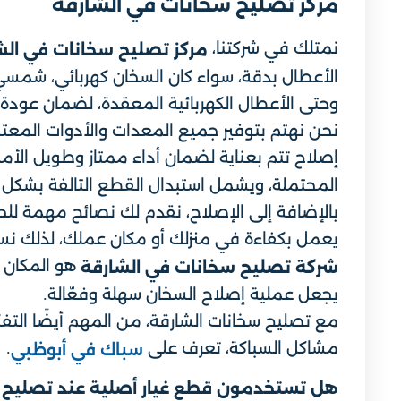
مركز تصليح سخانات في الشارقة
نمتلك في شركتنا،
مركز تصليح سخانات في الش
الأعطال بدقة، سواء كان السخان كهربائي، شمسي،
وحتى الأعطال الكهربائية المعقدة، لضمان عودة 
نحن نهتم بتوفير جميع المعدات والأدوات المعتمد
إصلاح تتم بعناية لضمان أداء ممتاز وطويل الأمد
المحتملة، ويشمل استبدال القطع التالفة بشكل
بالإضافة إلى الإصلاح، نقدم لك نصائح مهمة للح
يعمل بكفاءة في منزلك أو مكان عملك، لذلك نسع
هو المكان 
شركة تصليح سخانات في الشارقة
يجعل عملية إصلاح السخان سهلة وفعّالة.
مع تصليح سخانات الشارقة، من المهم أيضًا التفك
مشاكل السباكة، تعرف على
.
سباك في أبوظبي
هل تستخدمون قطع غيار أصلية عند تصليح 