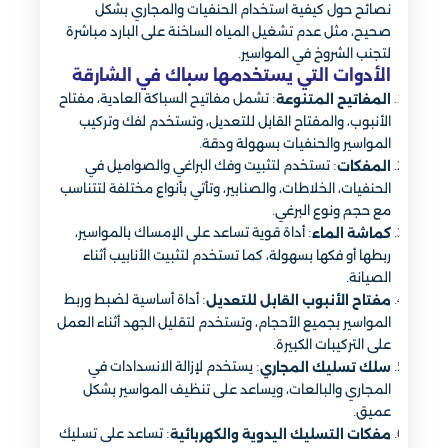
نصائح حول كيفية استخدام الحنفيات والمجاري بشكل
صحيح، مثل عدم تشغيل المياه الساخنة على البارد مباشرة
لتجنب الشروخ في المواسير.
الأدوات التي يستخدمها سباك في الشارقة
: تشمل مفاتيح السباكة العادية، مفتاح
المفاتيح المتنوعة
الأنبوب، والمفتاح القابل للتعديل، وتستخدم لفك وتركيب
المواسير والحنفيات بسهولة ودقة.
: تستخدم لتثبيت وفك البراغي والصواميل في
المفكات
الحنفيات، الخلاطات، والصنابير، وتأتي بأنواع مختلفة لتتناسب
مع حجم ونوع البرغي.
: أداة قوية تساعد على الإمساك بالمواسير،
كماشة الماء
ربطها أو فكها بسهولة، كما تستخدم لتثبيت الأنابيب أثناء
الصيانة.
: أداة أساسية لضبط وربط
مفتاح الأنبوب القابل للتعديل
المواسير بجميع الأحجام، وتستخدم لتقليل الجهد أثناء العمل
على التركيبات الكبيرة.
: يستخدم لإزالة الانسدادات في
سلك تسليك المجاري
المجاري والبالعات، ويساعد على تنظيف المواسير بشكل
عميق.
: تساعد على تسليك
مفكات التسليك اليدوية والكهربائية