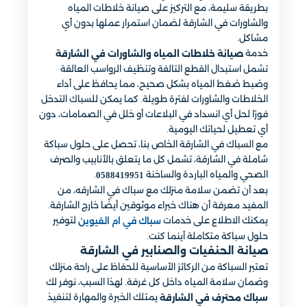
بطريقة سليمة، مع التركيز على صيانة خلاطات المياه
والشاورات في الشارقة لضمان استمرار عملها بدون أي
مشاكل.
خدمة
صيانة خلاطات المياه والشاورات في الشارقة
تشمل استبدال القطع التالفة وتنظيف الرواسب العالقة
وضبط ضغط المياه بشكل صحيح، مما يحافظ على أداء
الخلاطات والشاورات لفترة طويلة. كما يمكن للسباك التدخل
فورًا لحل أي انسداد في البلاعات أو خلل في الصمامات، دون
أي تعطيل لحياتك اليومية.
مع السباك في الشارقة الخاص بنا، تحصل على حلول سباكة
شاملة في الشارقة، تشمل كل ما يتعلق بالأنابيب والصرف
الصحي والمياه الباردة والساخنة
.
0588419951
بعد أن تضمن سلامة منزلك مع سباك في الشارقه، من
المفيد معرفة أن هناك خبراء موثوقين أيضًا خارج الشارقة.
يمكنك الاطلاع على خدمات
لتوفير
سباك في ام القيوين
حلول سباكة متكاملة أينما كنت.
صيانة الحنفيات والصنابير في الشارقة
تعتبر السباكة من الركائز الأساسية للحفاظ على راحة منزلك
وضمان سلامة المياه داخل كل غرفة. لهذا السبب، نوفر لك
يمتلك الخبرة والمهارة لتنفيذ
سباك محترف في الشارقة