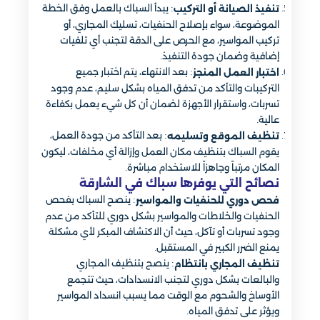
: يبدأ السباك بالعمل وفق الخطة
تنفيذ الصيانة أو التركيب
الموضوعة، سواء بإصلاح الحنفيات، تسليك المجاري، أو
تركيب المواسير، مع الحرص على الدقة لتجنب أي تلفيات
إضافية وضمان جودة التنفيذ.
: بعد الانتهاء، يتم اختبار جميع
اختبار العمل المنجز
التركيبات والتأكد من تدفق المياه بشكل سليم، عدم وجود
تسربات، واستقرار الأجهزة لضمان أن كل شيء يعمل بكفاءة
عالية.
: بعد التأكد من جودة العمل،
تنظيف الموقع وتسليمه
يقوم السباك بتنظيف مكان العمل وإزالة أي مخلفات، ليكون
المكان مرتباً وجاهزاً للاستخدام مباشرة.
نصائح التي يوفرها سباك في الشارقة
: ينصح السباك بفحص
فحص دوري للحنفيات والمواسير
الحنفيات والخلاطات والمواسير بشكل دوري للتأكد من عدم
وجود تسربات أو تآكل، حيث أن الاكتشاف المبكر لأي مشكلة
يمنع الضرر الكبير في المستقبل.
: ينصح بتنظيف المجاري
تنظيف المجاري بانتظام
والبالعات بشكل دوري لتجنب الانسدادات، حيث تتجمع
الأوساخ والشحوم مع الوقت مما يسبب انسداد المواسير
ويؤثر على تدفق المياه.