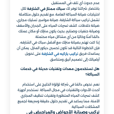
عدم حدوث أي تلف في المستقبل.
باختصار، شركتنا توفر لك
لكل
سباك ممتاز في الشارقة
احتياجات صيانة السباكة العامة، مع تقديم حلول متكاملة
تشمل تركيب سباكة الشارقة، صيانة مواسير، تسليك مجاري،
صيانة خلاطات، كشف تسربات المياه على الجدران والأسقف
وصيانة حنفيات وصنابير، بحيث يكون منزلك أو مكان عملك
دائمًا آمنًا وخاليًا من أي مشاكل مياه محتملة.
إذا كنت تهتم بصيانة منزلك مع أفضل سباك في الشارقه،
فإن الخطوة التالية قد تكون تحسين ديكور المنزل. يمكن أن
يساعدك فريق
على تحويل
تركيب باركيه في الشارقة
أرضياتك إلى تصميم أنيق ومتناسق.
هل تستخدمون معدات وتقنيات حديثة في خدمات
السباكة؟
نعم، نحرص دائمًا في شركة لؤلؤة الخليج على استخدام
أحدث الأدوات والتقنيات في مجال السباكة. نستخدم أجهزة
كشف تسربات المياه المتطورة وتقنيات تنظيف المجاري
الآمنة، مما يساعد في تقديم حلول دقيقة وسريعة لجميع
المشكلات السباكية.
تركيب وصيانة الأحواض والمراحيض في