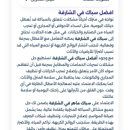
افضل سباك في الشارقة
تواجه في منزلك أحيانًا مشكلات تتعلق بالسباكة قد تُعطل
حياتك اليومية، مثل انسداد الأحواض أو المجاري أو تسرب
المياه من الصنابير والخزانات. في مثل هذه الحالات، تحتاج
إلى
يمكنه التعامل مع الأعطال بسرعة
سباك في الشارقة
وفعالية، لتجنب انتشار الروائح الكريهة أو تجمع المياه التي قد
تسبب أضرارًا للأرضيات والأثاث.
مع وجود
، تستطيع حل
أفضل سباك في الشارقة
مشكلات تسربات الحمامات والمطابخ بسرعة قبل أن تتفاقم،
سواء كان الأمر يتعلق بإصلاح تسرب الخزانات أو تنظيف
المجاري والبالوعات، بما يحافظ على سلامة المنزل والأثاث.
كما يمكنك الاعتماد عليه لمعالجة الأعطال الطارئة في أي
وقت، دون القلق من تأثيراتها على راحتك اليومية أو سلامة
عائلتك.
الاعتماد على
يضمن لك حل
سباك ماهر في الشارقة
جميع مشاكل السباكة المنزلية بكفاءة عالية، بما يشمل
صيانة المواسير، إصلاح التسربات، وتنظيف شبكات الصرف.
بهذه الطريقة، ستتجنب الروائح الكريهة، تراكم المياه، والأضرار
المحتملة على منزلك، لتتمتع بمنزل نظيف وآمن دائمًا.