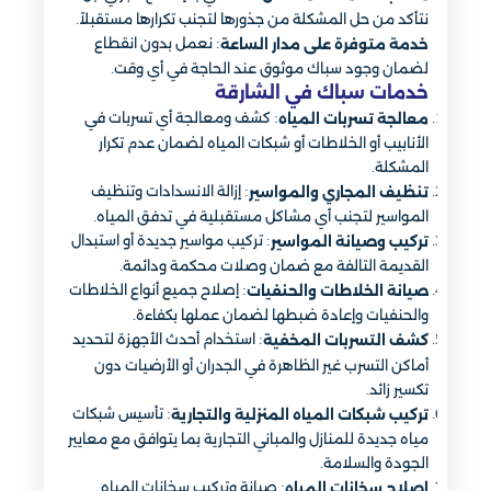
نتأكد من حل المشكلة من جذورها لتجنب تكرارها مستقبلاً.
: نعمل بدون انقطاع
خدمة متوفرة على مدار الساعة
لضمان وجود سباك موثوق عند الحاجة في أي وقت.
خدمات سباك في الشارقة
: كشف ومعالجة أي تسربات في
معالجة تسربات المياه
الأنابيب أو الخلاطات أو شبكات المياه لضمان عدم تكرار
المشكلة.
: إزالة الانسدادات وتنظيف
تنظيف المجاري والمواسير
المواسير لتجنب أي مشاكل مستقبلية في تدفق المياه.
: تركيب مواسير جديدة أو استبدال
تركيب وصيانة المواسير
القديمة التالفة مع ضمان وصلات محكمة ودائمة.
: إصلاح جميع أنواع الخلاطات
صيانة الخلاطات والحنفيات
والحنفيات وإعادة ضبطها لضمان عملها بكفاءة.
: استخدام أحدث الأجهزة لتحديد
كشف التسربات المخفية
أماكن التسرب غير الظاهرة في الجدران أو الأرضيات دون
تكسير زائد.
: تأسيس شبكات
تركيب شبكات المياه المنزلية والتجارية
مياه جديدة للمنازل والمباني التجارية بما يتوافق مع معايير
الجودة والسلامة.
: صيانة وتركيب سخانات المياه
إصلاح سخانات
المياه