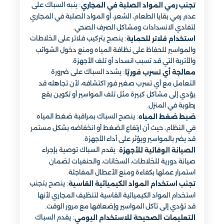
: ينبه السباك على
تجنب رمي المواد الصلبة في المجاري
عدم رمي بقايا الطعام، الشعر، أو المواد الصلبة في المجاري
لتفادي الانسدادات ومشاكل الصرف الصحي.
: ينصح بتركيب فلاتر على الخلاطات
استخدام فلاتر للحماية
والمواسير للحفاظ على نظافة المياه ومنع دخول الشوائب
والأتربة التي قد تسبب انسداد أو تلف الأجهزة.
: يشدد السباك على ضرورة
معالجة أي تسرب فوريًا
التعامل مع أي تسرب صغير فور اكتشافه، لأن تجاهله قد
يؤدي إلى مشاكل كبيرة مثل تلف المواسير أو تكوين بقع
رطوبة في المنزل.
: ينصح السباك بمراقبة ضغط المياه
ضبط ضغط المياه
في النظام، حيث أن ارتفاع الضغط أو انخفاضه بشكل مستمر
قد يضر بالمواسير ويؤثر على أداء الأجهزة.
: يقدم السباك توصية بإجراء
الصيانة الوقائية للأجهزة
صيانة دورية للخلاطات، السخانات، والحنفيات لضمان
استمرار عملها بكفاءة ومنع الأعطال المفاجئة.
: ينصح بتجنب
تجنب استخدام المواد الكيميائية القاسية
استخدام المواد الكيميائية القاسية لتنظيف المجاري لأنها
قد تؤدي إلى تآكل المواسير وإضعافها مع مرور الوقت.
: يقدم السباك
التعليمات الصحيحة للاستخدام اليومي