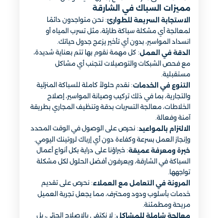
مميزات السباك في الشارقة
: نحن متواجدون دائمًا
الاستجابة السريعة للطوارئ
لمعالجة أي مشكلة سباكة طارئة، مثل تسرب المياه أو
انسداد المواسير، بدون أي تأخير يزعج جدول حياتك.
: كل مهمة نقوم بها تتم بعناية شديدة،
الدقة في العمل
مع فحص الشبكات والتوصيلات لتجنب أي مشاكل
مستقبلية.
: نقدم حلولاً كاملة للسباكة المنزلية
التنوع في الخدمات
والتجارية، بما في ذلك تركيب وصيانة المواسير، إصلاح
الخلاطات، معالجة التسربات بدقة وتنظيف المجاري بطريقة
آمنة وفعالة.
: نحرص على الوصول في الوقت المحدد
الالتزام بالمواعيد
وإنجاز العمل بسرعة وكفاءة دون أي إرباك لروتينك اليومي.
: خبراؤنا على دراية بكل أنواع أعمال
خبرة ومعرفة عميقة
السباكة في الشارقة، ويعرفون أفضل الحلول لكل مشكلة
تواجهها.
: نحرص على تقديم
المرونة في التعامل مع العملاء
خدمات بأسلوب ودود ومحترف، مما يجعل تجربة العميل
مريحة ومطمئنة.
: لا نكتفي بالإصلاح الجزئي، بل
معالجة شاملة للمشاكل