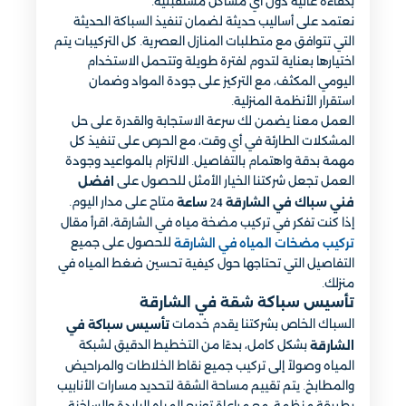
بكفاءة عالية دون أي مشاكل مستقبلية.
نعتمد على أساليب حديثة لضمان تنفيذ السباكة الحديثة
التي تتوافق مع متطلبات المنازل العصرية. كل التركيبات يتم
اختيارها بعناية لتدوم لفترة طويلة وتتحمل الاستخدام
اليومي المكثف، مع التركيز على جودة المواد وضمان
استقرار الأنظمة المنزلية.
العمل معنا يضمن لك سرعة الاستجابة والقدرة على حل
المشكلات الطارئة في أي وقت، مع الحرص على تنفيذ كل
مهمة بدقة واهتمام بالتفاصيل. الالتزام بالمواعيد وجودة
العمل تجعل شركتنا الخيار الأمثل للحصول على
افضل
متاح على مدار اليوم.
فني سباك في الشارقة 24 ساعة
إذا كنت تفكر في تركيب مضخة مياه في الشارقة، اقرأ مقال
للحصول على جميع
تركيب مضخات المياه في الشارقة
التفاصيل التي تحتاجها حول كيفية تحسين ضغط المياه في
منزلك.
تأسيس سباكة شقة في الشارقة
السباك الخاص بشركتنا يقدم خدمات
تأسيس سباكة في
بشكل كامل، بدءًا من التخطيط الدقيق لشبكة
الشارقة
المياه وصولاً إلى تركيب جميع نقاط الخلاطات والمراحيض
والمطابخ. يتم تقييم مساحة الشقة لتحديد مسارات الأنابيب
بطريقة منظمة، مع مراعاة توزيع المياه الباردة والساخنة