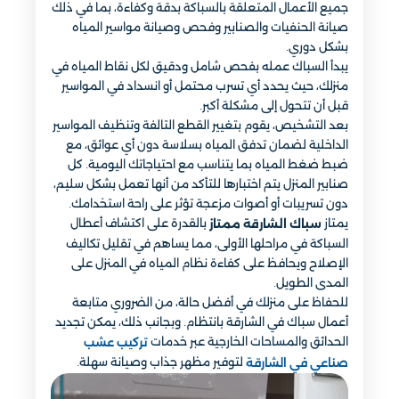
جميع الأعمال المتعلقة بالسباكة بدقة وكفاءة، بما في ذلك
صيانة الحنفيات والصنابير وفحص وصيانة مواسير المياه
بشكل دوري.
يبدأ السباك عمله بفحص شامل ودقيق لكل نقاط المياه في
منزلك، حيث يحدد أي تسرب محتمل أو انسداد في المواسير
قبل أن تتحول إلى مشكلة أكبر.
بعد التشخيص، يقوم بتغيير القطع التالفة وتنظيف المواسير
الداخلية لضمان تدفق المياه بسلاسة دون أي عوائق، مع
ضبط ضغط المياه بما يتناسب مع احتياجاتك اليومية. كل
صنابير المنزل يتم اختبارها للتأكد من أنها تعمل بشكل سليم،
دون تسريبات أو أصوات مزعجة تؤثر على راحة استخدامك.
يمتاز
بالقدرة على اكتشاف أعطال
سباك الشارقة ممتاز
السباكة في مراحلها الأولى، مما يساهم في تقليل تكاليف
الإصلاح ويحافظ على كفاءة نظام المياه في المنزل على
المدى الطويل.
للحفاظ على منزلك في أفضل حالة، من الضروري متابعة
أعمال سباك في الشارقة بانتظام. وبجانب ذلك، يمكن تجديد
الحدائق والمساحات الخارجية عبر خدمات
تركيب عشب
لتوفير مظهر جذاب وصيانة سهلة.
صناعي في الشارقة