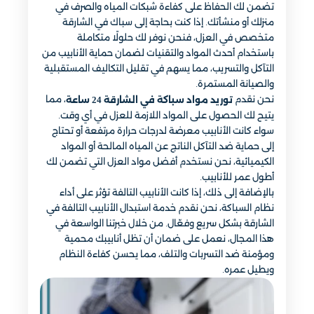
تضمن لك الحفاظ على كفاءة شبكات المياه والصرف في
منزلك أو منشأتك. إذا كنت بحاجة إلى سباك في الشارقة
متخصص في العزل، فنحن نوفر لك حلولًا متكاملة
باستخدام أحدث المواد والتقنيات لضمان حماية الأنابيب من
التآكل والتسريب، مما يسهم في تقليل التكاليف المستقبلية
والصيانة المستمرة.
نحن نقدم
، مما
توريد مواد سباكة في الشارقة 24 ساعة
يتيح لك الحصول على المواد اللازمة للعزل في أي وقت.
سواء كانت الأنابيب معرضة لدرجات حرارة مرتفعة أو تحتاج
إلى حماية ضد التآكل الناتج عن المياه المالحة أو المواد
الكيميائية، نحن نستخدم أفضل مواد العزل التي تضمن لك
أطول عمر للأنابيب.
بالإضافة إلى ذلك، إذا كانت الأنابيب التالفة تؤثر على أداء
نظام السباكة، نحن نقدم خدمة استبدال الأنابيب التالفة في
الشارقة بشكل سريع وفعّال. من خلال خبرتنا الواسعة في
هذا المجال، نعمل على ضمان أن تظل أنابيبك محمية
ومؤمنة ضد التسربات والتلف، مما يحسن كفاءة النظام
ويطيل عمره.