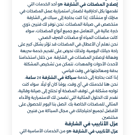
هو أحد الخدمات التي
إصلاح المضخات في الشارقة
نقدمها بكل احترافية لضمان استمرارية عمل المضخات في
منزلك أو منشأتك. إذا كنت بحاجة إلى سباك في الشارقة
متخصص في صيانة المضخات، نحن نوفر لك فنيين ذوي
خبرة عالية في التعامل مع جميع أنواع المضخات، سواء
كانت مضخات المياه أو مضخات الصرف الصحي.
نحن نعلم أن الأعطال في المضخات قد تؤثر بشكل كبير على
راحة حياتك اليومية، ولذلك نحرص على تقديم خدمة سريعة
وفعالة لإصلاح المضخات في الشارقة. من خلال استخدامنا
لأحدث الأدوات والمعدات، نتمكن من تشخيص المشكلة
بدقة ومعالجتها في وقت قياسي.
إذا كنت بحاجة إلى خدمة
،
سباكة في الشارقة 24 ساعة
نحن هنا لخدمتك في أي وقت، يومًا كان أو ليلًا. سواء كنت
تواجه مشكلة في توقف المضخة أو تحتاج إلى صيانة وقائية،
نقدم لك الحلول المثالية التي تضمن لك الاستمرارية والأداء
المثالي للمضخات الخاصة بك. اتصل بنا اليوم للحصول على
الأفضل لجميع احتياجاتك في مجال السباكة من فنيين
مختصين.
عزل الأنابيب في الشارقة
هو من الخدمات الأساسية التي
عزل الأنابيب في الشارقة