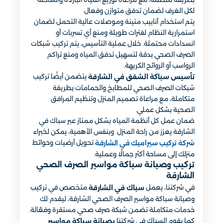
لكل الغرف لضمان تدفق متوازن وفعال.
يتم استخدام أنابيب متينة وموصلات عالية التحمل لضمان
استمرارية النظام لفترات طويلة ومنع أي تسربات أو
انسدادات محتملة. خلال عملية التأسيس، يتم تركيب شبكات
الصرف الصحي بدقة لتسهيل تدفق المياه ومنع تراكم
الرواسب أو الروائح الكريهة.
يتضمن أيضًا تركيب
تأسيس سباكة الشقق في الشارقة
شبكات الصرف الصحي للمطابخ والحمامات بطريقة
متكاملة، مع مراعاة تصميم المنزل وتنظيم المرافق
الصحية بشكل عملي.
ضمان عمل كل أنظمة المياه بشكل ممتاز عبر سباك في
الشارقة يعزز من راحة المنزل. وبنفس الأهمية، يمكن لخبراء
تحويل أرضيات وحوائط
شركة تركيب سيراميك في الشارقة
منزلك إلى مساحة أكثر جمالًا وعملية.
تركيب وصيانة سباكة مواسير الصرف الصحي
الشارقة
في شركتنا، يعمل
متخصص في تركيب
سباك في الشارقة
وصيانة سباكة مواسير الصرف الصحي الشارقة، ليقدم لك
خدمات متكاملة تضمن شبكة صرف صحي مستقرة وفعّالة.
كما يقوم السباك في شركتنا
بصيانة سباكة مواسير