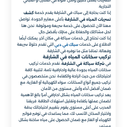
التسربات بشكل دقيق وآمن، سواء في المنازل أو المباني
التجارية.
إذا كنت بحاجة إلى سباك في الشارقة يقدم خدمة
كشف
بأعلى معايير الجودة، تواصل
تسربات المياه في الشارقة
معنا الآن للحصول على خدمة سريعة وموثوقة. نحن هنا
لحل مشاكلك والحفاظ على منزلك بأفضل حال.
إذا كنت تحتاج إلى خدمات سباكة في مكان آخر، يمكنك أيضًا
الاطلاع على خدمات
التي تقدم حلولاً سريعة
سباك في دبي
وفعالة، تمامًا مثل ما نوفره في الشارقة.
تركيب سخانات المياه في الشارقة
في
، نقدم خدمات تركيب
شركة سباكة في الشارقة
سخانات المياه بجودة عالية واحترافية تامة، لتلبية كافة
احتياجاتك من حيث الراحة والكفاءة. نحن متخصصون في
تركيب جميع أنواع السخانات، سواء الكهربائية أو الغازية، مع
ضمان أفضل أداء وأعلى مستوى من الأمان.
يعد تركيب سخانات المياه بشكل احترافي أمرًا بالغ الأهمية
لضمان عملها بكفاءة وتقليل استهلاك الطاقة. فريقنا
المدرب على أعلى مستوى يقوم بتقييم احتياجاتك بدقة
واختيار السخان الأنسب لك، مما يساعدك في توفير فواتير
الكهرباء أو الغاز مع ضمان الحصول على مياه ساخنة بشكل
مستمر.