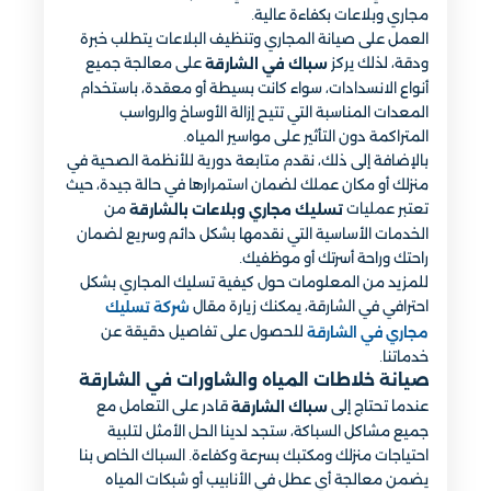
مجاري وبلاعات بكفاءة عالية.
العمل على صيانة المجاري وتنظيف البلاعات يتطلب خبرة
ودقة، لذلك يركز
على معالجة جميع
سباك في الشارقة
أنواع الانسدادات، سواء كانت بسيطة أو معقدة، باستخدام
المعدات المناسبة التي تتيح إزالة الأوساخ والرواسب
المتراكمة دون التأثير على مواسير المياه.
بالإضافة إلى ذلك، نقدم متابعة دورية للأنظمة الصحية في
منزلك أو مكان عملك لضمان استمرارها في حالة جيدة، حيث
تعتبر عمليات
من
تسليك مجاري وبلاعات بالشارقة
الخدمات الأساسية التي نقدمها بشكل دائم وسريع لضمان
راحتك وراحة أسرتك أو موظفيك.
للمزيد من المعلومات حول كيفية تسليك المجاري بشكل
احترافي في الشارقة، يمكنك زيارة مقال
شركة تسليك
للحصول على تفاصيل دقيقة عن
مجاري في الشارقة
خدماتنا.
صيانة خلاطات المياه والشاورات في الشارقة
عندما تحتاج إلى
قادر على التعامل مع
سباك الشارقة
جميع مشاكل السباكة، ستجد لدينا الحل الأمثل لتلبية
احتياجات منزلك ومكتبك بسرعة وكفاءة. السباك الخاص بنا
يضمن معالجة أي عطل في الأنابيب أو شبكات المياه