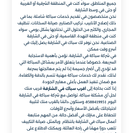
جميع المناطق، سواء كنت في المنطقة الشرقية أو الغربية
أو حتى في وسط الشارقة.
نحن متخصصون في تقديم خدمات سباكة شاملة، بما في
ذلك إصلاح الأنابيب، تركيب الصنابير، صيانة السخانات، تنظيف
المجاري، والكثير من الحلول التي تحتاجها بشكل يومي. سواء
كنت في منطقة النهدة، القاسمية، أو حتى في الشارقة
الصناعية، نحن نوفر لك سباك في الشارقة يصل إليك في
أسرع وقت ممكن.
في شركة سباكة في الشارقة، نؤمن بأهمية الاستجابة
السريعة، خصوصًا عندما يتعلق الأمر بمشاكل السباكة التي
قد تؤدي إلى أضرار جسيمة إذا لم يتم معالجتها بسرعة.
لذلك، نقدم لك خدمات سباكة مهنية تتسم بالدقة والكفاءة،
مع ضمان تنفيذ العمل بأعلى معايير الجودة.
إذا كنت بحاجة إلى
قريب منك
اقرب سباك في الشارقة
لحل أي مشكلة سباكة، تواصل مع شركة سباكة في الشارقة
اليوم
، وسنكون دائمًا بالقرب منك لتلبية
0588419951
احتياجاتك بأفضل الأسعار وأسرع الأوقات.
للحفاظ على منزلك في أفضل حالة، من المهم متابعة
أعمال سباك في الشارقة بانتظام. وبالمثل، صيانة التكييف
تلعب دورًا مهمًا في راحة العائلة، ويمكنك الاطلاع على