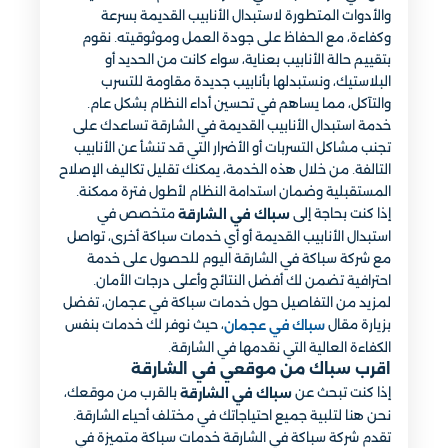
والأدوات المتطورة لاستبدال الأنابيب القديمة بسرعة
وكفاءة، مع الحفاظ على جودة العمل وموثوقيته. نقوم
بتقييم حالة الأنابيب بعناية، سواء كانت من الحديد أو
البلاستيك، ونستبدلها بأنابيب جديدة مقاومة للتسرب
والتآكل، مما يساهم في تحسين أداء النظام بشكل عام.
خدمة استبدال الأنابيب القديمة في الشارقة تساعدك على
تجنب مشاكل التسربات أو الأضرار التي قد تنشأ عن الأنابيب
التالفة. من خلال هذه الخدمة، يمكنك تقليل تكاليف الإصلاح
المستقبلية وضمان استدامة النظام لأطول فترة ممكنة.
إذا كنت بحاجة إلى
متخصص في
سباك في الشارقة
استبدال الأنابيب القديمة أو أي خدمات سباكة أخرى، تواصل
مع شركة سباكة في الشارقة اليوم للحصول على خدمة
احترافية تضمن لك أفضل النتائج وأعلى درجات الأمان.
لمزيد من التفاصيل حول خدمات سباكة في عجمان، تفضل
بزيارة مقال
، حيث نوفر لك خدمات بنفس
سباك في عجمان
الكفاءة العالية التي نقدمها في الشارقة.
اقرب سباك من موقعي في الشارقة
إذا كنت تبحث عن
بالقرب من موقعك،
سباك في الشارقة
نحن هنا لتلبية جميع احتياجاتك في مختلف أحياء الشارقة.
تقدم شركة سباكة في الشارقة خدمات سباكة متميزة في