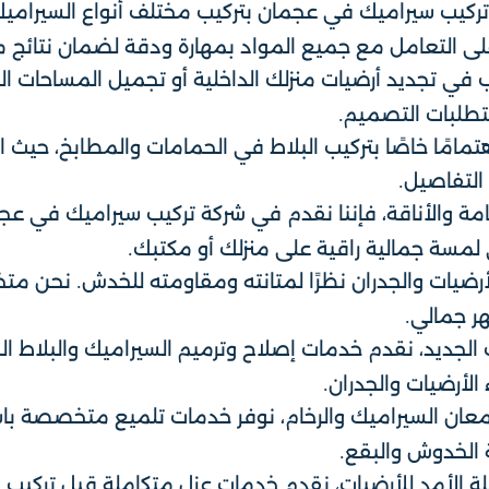
تركيب سيراميك في عجمان بتركيب مختلف أنواع السيراميك
على التعامل مع جميع المواد بمهارة ودقة لضمان نتائج مث
 في تجديد أرضيات منزلك الداخلية أو تجميل المساحات ال
متطلبات التصميم.
هتمامًا خاصًا بتركيب البلاط في الحمامات والمطابخ، حيث ا
التفاصيل.
امة والأناقة، فإننا نقدم في شركة تركيب سيراميك في عجم
ي لمسة جمالية راقية على منزلك أو مكتبك.
زًا للأرضيات والجدران نظرًا لمتانته ومقاومته للخدش. نح
ر جمالي.
يب الجديد، نقدم خدمات إصلاح وترميم السيراميك والبلاط 
الأرضيات والجدران.
لمعان السيراميك والرخام، نوفر خدمات تلميع متخصصة با
ة الخدوش والبقع.
 الأمد للأرضيات، نقدم خدمات عزل متكاملة قبل تركيب ال