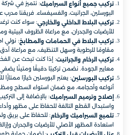
: نتميز في شركة 
تركيب جميع أنواع السيراميك
البورسلين، الجرانيت، والفسيفساء. فريقنا مدرب 
: سواء كنت ترغب
تركيب البلاط الداخلي والخارجي
للأرضيات والجدران، مع مراعاة الظروف البيئية و
: نولي ا
تركيب البلاط في الحمامات والمطابخ
مقاومًا للرطوبة وسهل التنظيف، مع مراعاة أدق 
: إذا كنت تبحث عن الفخ
تركيب الرخام والجرانيت
معايير الجودة. نضمن تركيبًا دقيقًا ومتينًا يضف
: يعتبر البورسلين خيارًا ممتا
تركيب البورسلين
أنواعه وأحجامه، مع ضمان استواء السطح ومظه
: بالإضافة إلى الترك
إصلاح وترميم السيراميك
واستبدال القطع التالفة للحفاظ على مظهر وأداء 
: للحفاظ على بريق و
تلميع السيراميك والرخام
استعادة المظهر الأصلي للأرضيات والجدران وإزال
: لضمان حماية طويلة
عزل الأرضيات قبل التركيب