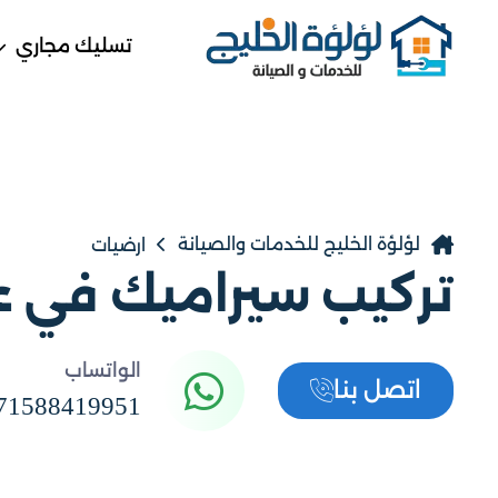
تسليك مجاري
لؤلؤة الخليج للخدمات والصيانة
ارضيات
تركيب سيراميك في 
الواتساب
اتصل بنا
71588419951